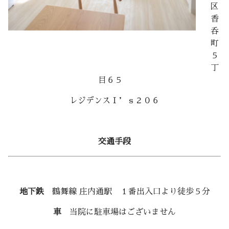
区
香
呑
町
５
丁
目６５
レジデンスＩ’ｓ２０６
交通手段
地下鉄
鶴舞線 庄内通駅 １番出入口より徒歩５分
車
当院に駐車場はございません