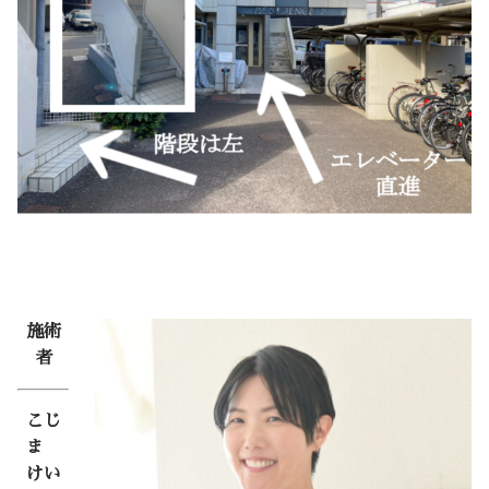
施術
者
こじ
ま
けい