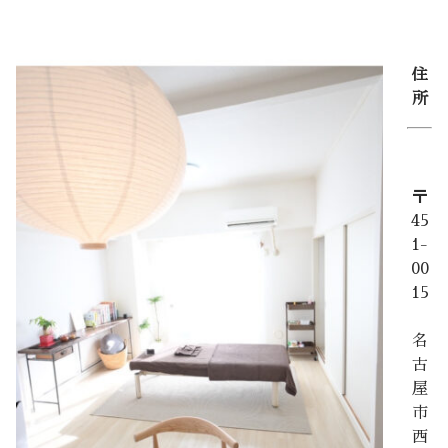
住
所
〒
45
1-
00
15
名
古
屋
市
西