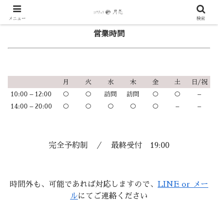
メニュー
検索
営業時間
月
火
水
木
金
土
日/祝
10:00 – 12:00
○
○
訪問
訪問
○
○
–
14:00 – 20:00
○
○
○
○
○
–
–
完全予約制 ／ 最終受付 19:00
時間外も、可能であれば対応しますので、
LINE or メー
ル
にてご連絡ください