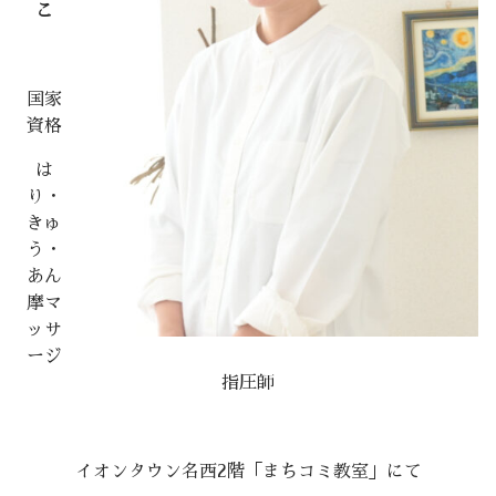
こ
国家
資格
は
り・
きゅ
う・
あん
摩マ
ッサ
ージ
指圧師
イオンタウン名西2階「まちコミ教室」にて