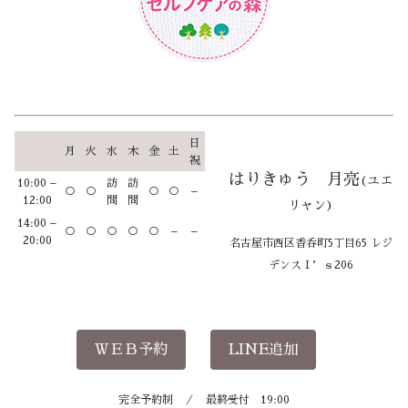
日
月
火
水
木
金
土
祝
はりきゅう 月亮
(ユエ
10:00 –
訪
訪
○
○
○
○
–
12:00
問
問
リャン)
14:00 –
○
○
○
○
○
–
–
20:00
名古屋市西区香呑町5丁目65 レジ
デンスＩ’ｓ206
ＷＥＢ予約
LINE追加
完全予約制 ／ 最終受付 19:00